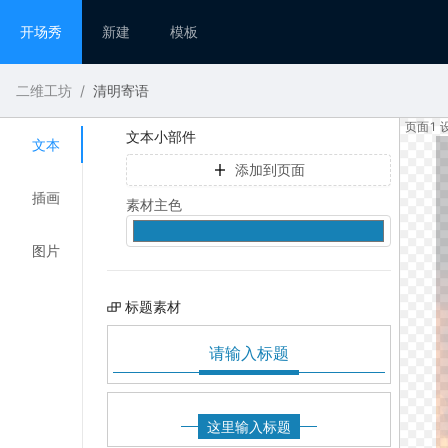
开场秀
新建
模板
二维工坊
/
清明寄语
页面1 设
文本小部件
文本
添加到页面
插画
素材主色
图片
标题素材
请输入标题
这里输入标题