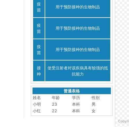
疫
用于预防接种的生物制品
苗
疫
用于预防接种的生物制品
苗
疫
用于预防接种的生物制品
苗
接
使受注射者对该疾病具有较强的抵
种
抗能力
普通表格
姓名
年龄
学历
性别
小明
23
本科
男
小红
22
本科
女
Copyri