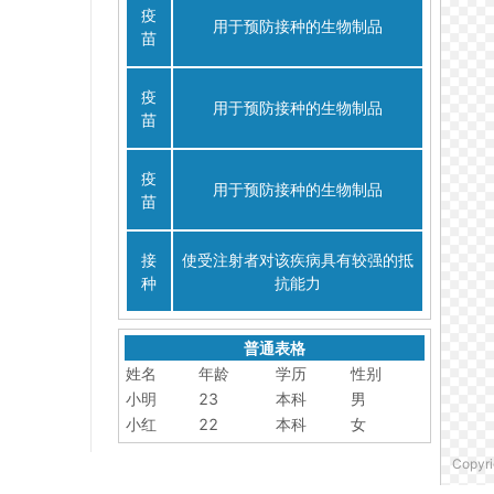
疫
用于预防接种的生物制品
苗
疫
用于预防接种的生物制品
苗
疫
用于预防接种的生物制品
苗
接
使受注射者对该疾病具有较强的抵
种
抗能力
普通表格
姓名
年龄
学历
性别
小明
23
本科
男
小红
22
本科
女
Copyri