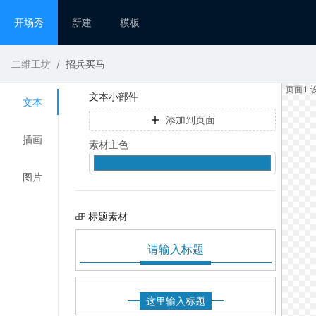
开场秀
新建
模板
二维工坊
/
招兵买马
页面1 设
文本小部件
文本
添加到页面
插画
素材主色
图片
标题素材
请输入标题
这里输入标题