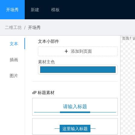
开场秀
新建
模板
二维工坊
/
开场秀
页面1 设
文本小部件
文本
添加到页面
插画
素材主色
图片
标题素材
请输入标题
这里输入标题