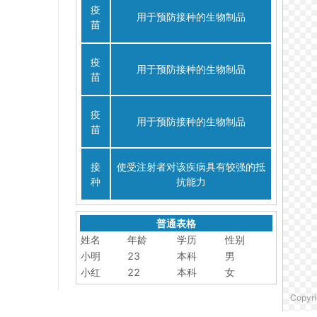
疫
用于预防接种的生物制品
苗
疫
用于预防接种的生物制品
苗
疫
用于预防接种的生物制品
苗
接
使受注射者对该疾病具有较强的抵
种
抗能力
普通表格
姓名
年龄
学历
性别
小明
23
本科
男
小红
22
本科
女
Copyri