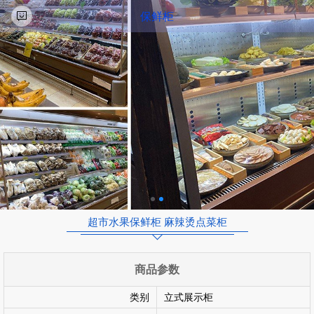
保鲜柜
超市水果保鲜柜 麻辣烫点菜柜
商品参数
类别
立式展示柜