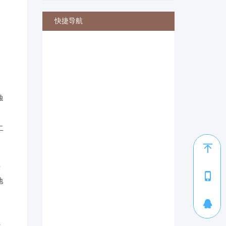
快捷导航
独
二
中
面
1
地
独