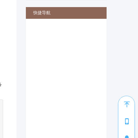
快捷导航
备
1