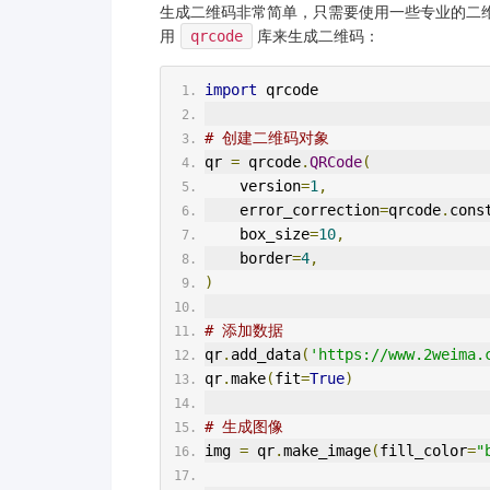
生成二维码非常简单，只需要使用一些专业的二维
用
qrcode
库来生成二维码：
import
 qrcode
# 创建二维码对象
qr 
=
 qrcode
.
QRCode
(
    version
=
1
,
    error_correction
=
qrcode
.
cons
    box_size
=
10
,
    border
=
4
,
)
# 添加数据
qr
.
add_data
(
'https://www.2weima.
qr
.
make
(
fit
=
True
)
# 生成图像
img 
=
 qr
.
make_image
(
fill_color
=
"