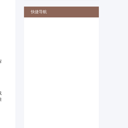
快捷导航
，
探
或
维