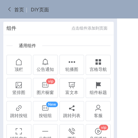
首页
DIY页面
组件
点击组件添加到页面
通用组件
顶栏
公告通知
轮播图
宫格导航
二维工坊产品展示模
vip
竖排图
图片橱窗
富文本
组件标题
New
跳转按钮
按钮组
跳转列表
客服
vip