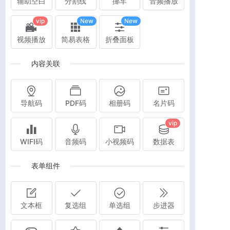
辅助空白
分割线
挪车
音频播放
vip
New
New
视频播放
简易表格
折叠面板
内容关联
导航码
PDF码
相册码
名片码
vip
WIFI码
音频码
小视频码
数据表
表单组件
文本框
复选组
单选组
步进器