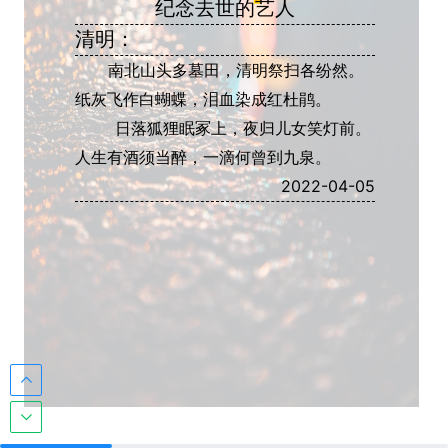
纪念去世的艺人
清明：
南北山头多墓田，清明祭扫各纷然。
纸灰飞作白蝴蝶，泪血染成红杜鹃。
日落狐狸眠冢上，夜归儿女笑灯前。
人生有酒须当醉，一滴何曾到九泉。
2022-04-05