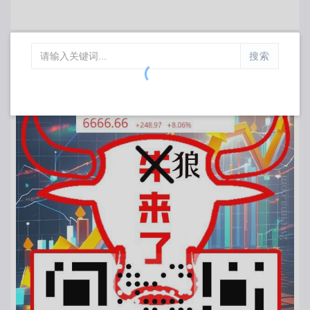
搜索
生成预览
北京市
[
更换城市
]当前缩放等级：
14
功能简介：
1、支持地址 精确/模糊 查询；
2、支持POI点坐标显示；
3、坐标鼠标跟随显示；
使用说明：
在搜索框搜索关键词后，地图上会显示相应poi点，同
时左侧显示对应该点的信息，点击某点或某信息，右上
角会显示相应该点的坐标和地址。