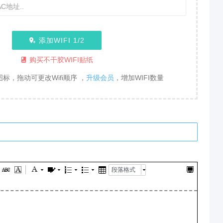
添加WIFI
1
/2
购买不干胶WIFI贴纸
标，拖动可更改Wifi顺序 ，
升级会员
，增加WIFI数量
段落格式