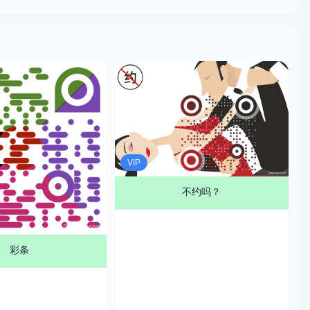
VIP
不约吗？
彩条