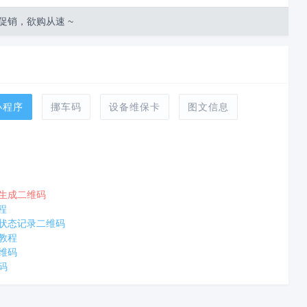
促销，欲购从速 ~
小程序
挪车码
设备维保卡
图文信息
生成二维码
程
状态记录二维码
教程
维码
码