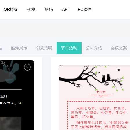
QR模板
价格
解码
API
PC软件
贴
酷炫展示
创意招聘
节日活动
公司介绍
会议文案